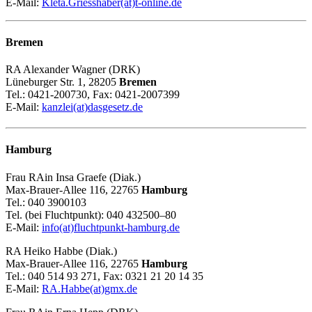
E-Mail:
Kleta.Griesshaber(at)t-online.de
Bremen
RA Alexander Wagner (DRK)
Lüneburger Str. 1, 28205
Bremen
Tel.: 0421-200730, Fax: 0421-2007399
E-Mail:
kanzlei(at)dasgesetz.de
Hamburg
Frau RAin Insa Graefe (Diak.)
Max-Brauer-Allee 116, 22765
Hamburg
Tel.: 040 3900103
Tel. (bei Fluchtpunkt): 040 432500–80
E-Mail:
info(at)fluchtpunkt-hamburg.de
RA Heiko Habbe (Diak.)
Max-Brauer-Allee 116, 22765
Hamburg
Tel.: 040 514 93 271, Fax: 0321 21 20 14 35
E-Mail:
RA.Habbe(at)gmx.de