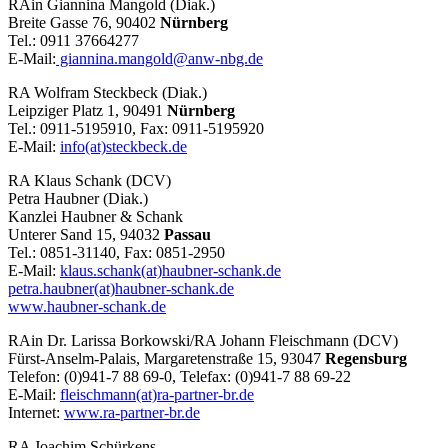
RAin Giannina Mangold (Diak.)
Breite Gasse 76, 90402
Nürnberg
Tel.: 0911 37664277
E-Mail:
giannina.mangold@anw-nbg.de
RA Wolfram Steckbeck (Diak.)
Leipziger Platz 1, 90491
Nürnberg
Tel.: 0911-5195910, Fax: 0911-5195920
E-Mail:
info(at)steckbeck.de
RA Klaus Schank (DCV)
Petra Haubner (Diak.)
Kanzlei Haubner & Schank
Unterer Sand 15, 94032
Passau
Tel.: 0851-31140, Fax: 0851-2950
E-Mail:
klaus.schank(at)haubner-schank.de
petra.haubner(at)haubner-schank.de
www.haubner-schank.de
RAin Dr. Larissa Borkowski/RA Johann Fleischmann (DCV)
Fürst-Anselm-Palais, Margaretenstraße 15, 93047
Regensburg
Telefon: (0)941-7 88 69-0, Telefax: (0)941-7 88 69-22
E-Mail:
fleischmann(at)ra-partner-br.de
Internet:
www.ra-partner-br.de
RA Joachim Schürkens