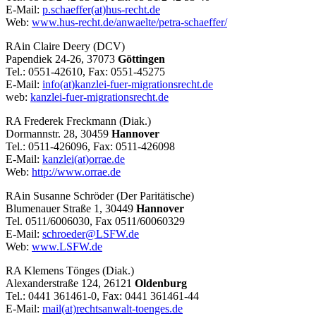
E-Mail:
p.schaeffer(at)hus-recht.de
Web:
www.hus-recht.de/anwaelte/petra-schaeffer/
RAin Claire Deery (DCV)
Papendiek 24-26, 37073
Göttingen
Tel.: 0551-42610, Fax: 0551-45275
E-Mail:
info(at)kanzlei-fuer-migrationsrecht.de
web:
kanzlei-fuer-migrationsrecht.de
RA Frederek Freckmann (Diak.)
Dormannstr. 28, 30459
Hannover
Tel.: 0511-426096, Fax: 0511-426098
E-Mail:
kanzlei(at)orrae.de
Web:
http://www.orrae.de
RAin Susanne Schröder (Der Paritätische)
Blumenauer Straße 1, 30449
Hannover
Tel. 0511/6006030, Fax 0511/60060329
E-Mail:
schroeder@LSFW.de
Web:
www.LSFW.de
RA Klemens Tönges (Diak.)
Alexanderstraße 124, 26121
Oldenburg
Tel.: 0441 361461-0, Fax: 0441 361461-44
E-Mail:
mail(at)rechtsanwalt-toenges.de