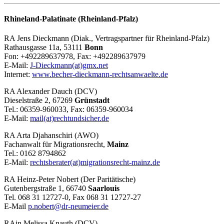
Rhineland-Palatinate (Rheinland-Pfalz)
RA Jens Dieckmann (Diak., Vertragspartner für Rheinland-Pfalz)
Rathausgasse 11a, 53111
Bonn
Fon: +492289637978, Fax: +492289637979
E-Mail:
J-Dieckmann(at)gmx.net
Internet:
www.becher-dieckmann-rechtsanwaelte.de
RA Alexander Dauch (DCV)
Dieselstraße 2, 67269
Grünstadt
Tel.: 06359-960033, Fax: 06359-960034
E-Mail:
mail(at)rechtundsicher.de
RA Arta Djahanschiri (AWO)
Fachanwalt für Migrationsrecht,
Mainz
Tel.: 0162 8794862
E-Mail:
rechtsberater(at)migrationsrecht-mainz.de
RA Heinz-Peter Nobert (Der Paritätische)
Gutenbergstraße 1, 66740
Saarlouis
Tel. 068 31 12727-0, Fax 068 31 12727-27
E-Mail
p.nobert@dr-neumeier.de
RAin Melissa Knauth (DCV)