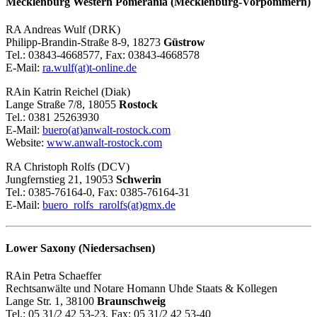
Mecklenburg Western Pomerania (Mecklenburg-Vorpommern)
RA Andreas Wulf (DRK)
Philipp-Brandin-Straße 8-9, 18273
Güstrow
Tel.: 03843-4668577, Fax: 03843-4668578
E-Mail:
ra.wulf(at)t-online.de
RAin Katrin Reichel (Diak)
Lange Straße 7/8, 18055
Rostock
Tel.: 0381 25263930
E-Mail:
buero(at)anwalt-rostock.com
Website:
www.anwalt-rostock.com
RA Christoph Rolfs (DCV)
Jungfernstieg 21, 19053
Schwerin
Tel.: 0385-76164-0, Fax: 0385-76164-31
E-Mail:
buero_rolfs_rarolfs(at)gmx.de
Lower Saxony (Niedersachsen)
RAin Petra Schaeffer
Rechtsanwälte und Notare Homann Uhde Staats & Kollegen
Lange Str. 1, 38100
Braunschweig
Tel.: 05 31/2 42 53-23, Fax: 05 31/2 42 53-40