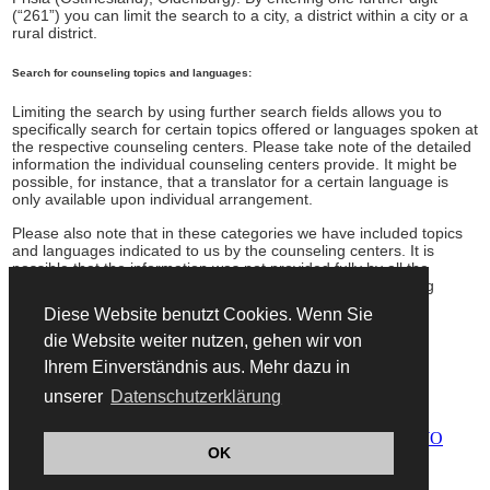
(“261”) you can limit the search to a city, a district within a city or a
rural district.
Search for counseling topics and languages:
Limiting the search by using further search fields allows you to
specifically search for certain topics offered or languages spoken at
the respective counseling centers. Please take note of the detailed
information the individual counseling centers provide. It might be
possible, for instance, that a translator for a certain language is
only available upon individual arrangement.
Please also note that in these categories we have included topics
and languages indicated to us by the counseling centers. It is
possible that the information was not provided fully by all the
counseling centers. If in doubt, please contact the counseling
centers individually.
Diese Website benutzt Cookies. Wenn Sie
die Website weiter nutzen, gehen wir von
adressen.asyl.net is being promoted by UNHCR
Ihrem Einverständnis aus. Mehr dazu in
unserer
Datenschutzerklärung
© 2026 Copyright Informationsverbund Asyl & Migration.
Trägerorganisationen sind:
OK