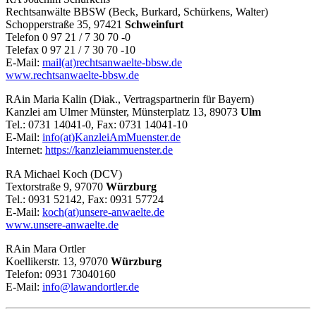
Rechtsanwälte BBSW (Beck, Burkard, Schürkens, Walter)
Schopperstraße 35, 97421
Schweinfurt
Telefon 0 97 21 / 7 30 70 -0
Telefax 0 97 21 / 7 30 70 -10
E-Mail:
mail(at)rechtsanwaelte-bbsw.de
www.rechtsanwaelte-bbsw.de
RAin Maria Kalin (Diak., Vertragspartnerin für Bayern)
Kanzlei am Ulmer Münster, Münsterplatz 13, 89073
Ulm
Tel.: 0731 14041-0, Fax: 0731 14041-10
E-Mail:
info(at)KanzleiAmMuenster.de
Internet:
https://kanzleiammuenster.de
RA Michael Koch (DCV)
Textorstraße 9, 97070
Würzburg
Tel.: 0931 52142, Fax: 0931 57724
E-Mail:
koch(at)unsere-anwaelte.de
www.unsere-anwaelte.de
RAin Mara Ortler
Koellikerstr.
13,
97070
Würzburg
Telefon: 0931 73040160
E-Mail:
info@lawandortler.de