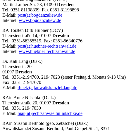
Martin-Luther-Str. 23, 01099
Dresden
Tel. 0351 81198899, Fax 0351 81198898
E-Mail:
post(at)bogdanzaliew.de
Internet:
www.bogdanzaliew.de
RA Torsten Dirk Hübner (DCV)
Theresienstraße 14, 01097
Dresden
Tel.: 0351-56355519, Fax: 0351-56340776
E-Mail:
post(at)huebner-rechtsanwalt.de
Internet:
www.huebner-rechtsanwalt.de
Dr. Kati Lang (Diak.)
Theresienstr. 20
01097
Dresden
Tel.: 0351-2194700, 21947023 (erster Freitag d. Monats 9-13 Uhr)
Fax: 0351-21947070
E-Mail:
rbnetz(at)anwaltskanzlei-lang.de
RAin Anne Nitschke (Diak.)
Theresienstraße 20, 01097
Dresden
Tel.: 0351 21947030
E-Mail:
mail(at)rechtsanwaeltin-nitschke.de
RAin Susann Berthold (geb. Zetzsche) (Diak.)
Anwaltskanzlei Susann Berthold, Paul-Geipel-Str. 1, 8371