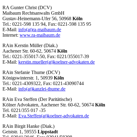
RA Gunter Christ (DCV)
Maibaum Rechtsanwalts GmbH
Gustav-Heinemann-Ufer 56, 50968
Köln
Tel.: 0221-598 135 94, Fax: 0221-598 135 95
E-Mail:
info(at)ra-maibaum.de
Internet:
www.ra-maibaum.de
RAin Kerstin Müller (Diak.)
Aachener Str. 60-62, 50674
Köln
Tel.: 0221-355017-50, Fax: 0221/355017-39
E-Mail:
kerstin.mueller(at)koelner-advokaten.de
RAin Stefanie Thume (DCV)
Königswinterstr. 1, 50939
Köln
Tel.: 0221-4309322, Fax: 0221-43090744
E-Mail:
info(at)kanzlei-thume.de
RAin Eva Steffen (Der Paritätische)
Kölner Advokaten, Aachener Str. 60-62, 50674
Köln
Tel. 0221/355 017 -35
E-Mail:
Eva.Steffen(at)koelner-advokaten.de
RAin Birgit Hanke (Diak.)
Geiststr. 1, 59555
Lippstadt