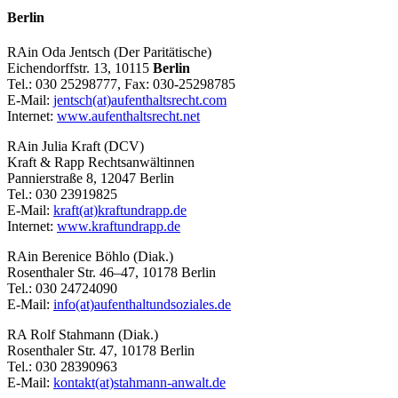
Berlin
RAin Oda Jentsch (Der Paritätische)
Eichendorffstr. 13, 10115
Berlin
Tel.: 030 25298777, Fax: 030-25298785
E-Mail:
jentsch(at)aufenthaltsrecht.com
Internet:
www.aufenthaltsrecht.net
RAin Julia Kraft (DCV)
Kraft & Rapp Rechtsanwältinnen
Pannierstraße 8, 12047 Berlin
Tel.: 030 23919825
E-Mail:
kraft(at)kraftundrapp.de
Internet:
www.kraftundrapp.de
RAin Berenice Böhlo (Diak.)
Rosenthaler Str. 46–47, 10178 Berlin
Tel.: 030 24724090
E-Mail:
info(at)aufenthaltundsoziales.de
RA Rolf Stahmann (Diak.)
Rosenthaler Str. 47, 10178 Berlin
Tel.: 030 28390963
E-Mail:
kontakt(at)stahmann-anwalt.de