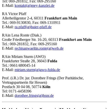
Tel: 069-281832, Fax: 069-295160
E-Mail:
kontakt(at)mey-kanzlei.de
RA Victor Pfaff
Allerheiligentor 2-4, 60311
Frankfurt am Main
Tel.: 069-9130830, Fax: 069-1310911
E-Mail:
ra.pfaff(at)baier-pfaff.de
RAin Lena Ronte (Diak.)
Große Friedberger Str. 16-20, 60313
Frankfurt am Main
Tel.: 069-281832, Fax: 069-295160
E-Mail:
rechtsanwaeltin.ronte(at)web.de
RAin Miriam Sturm (AWO)
Frankfurter Straße 28, 36043
Fulda
Tel.: 0661/480045-14
E-Mail:
miriam.sturm(at)awo-fulda.de
Prof. (i.R.) Dr. jur. Dorothee Frings (Der Paritätische,
Vertragspartnerin für Hessen)
Postfach 30 04 08, 50774
Köln
Tel: 0171-4458396
E-Mail:
dorothee.frings(at)hsnr.de