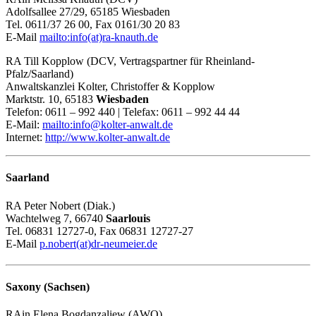
Adolfsallee 27/29, 65185 Wiesbaden
Tel. 0611/37 26 00, Fax 0161/30 20 83
E-Mail
mailto:info(at)ra-knauth.de
RA Till Kopplow (DCV, Vertragspartner für Rheinland-
Pfalz/Saarland)
Anwaltskanzlei Kolter, Christoffer & Kopplow
Marktstr. 10, 65183
Wiesbaden
Telefon: 0611 – 992 440 | Telefax: 0611 – 992 44 44
E-Mail:
mailto:info@kolter-anwalt.de
Internet:
http://www.kolter-anwalt.de
Saarland
RA Peter Nobert (Diak.)
Wachtelweg 7, 66740
Saarlouis
Tel. 06831 12727-0, Fax 06831 12727-27
E-Mail
p.nobert(at)dr-neumeier.de
Saxony (Sachsen)
RAin Elena Bogdanzaliew (AWO)