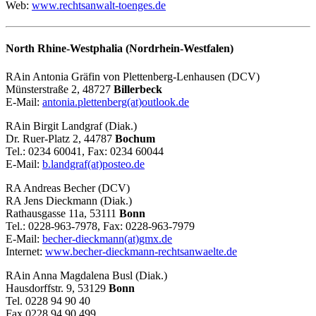
Web:
www.rechtsanwalt-toenges.de
North Rhine-Westphalia (Nordrhein-Westfalen)
RAin Antonia Gräfin von Plettenberg-Lenhausen (DCV)
Münsterstraße 2, 48727
Billerbeck
E-Mail:
antonia.plettenberg(at)outlook.de
RAin Birgit Landgraf (Diak.)
Dr. Ruer-Platz 2, 44787
Bochum
Tel.: 0234 60041, Fax: 0234 60044
E-Mail:
b.landgraf(at)posteo.de
RA Andreas Becher (DCV)
RA Jens Dieckmann (Diak.)
Rathausgasse 11a, 53111
Bonn
Tel.: 0228-963-7978, Fax: 0228-963-7979
E-Mail:
becher-dieckmann(at)gmx.de
Internet:
www.becher-dieckmann-rechtsanwaelte.de
RAin Anna Magdalena Busl (Diak.)
Hausdorffstr. 9, 53129
Bonn
Tel. 0228 94 90 40
Fax 0228 94 90 499