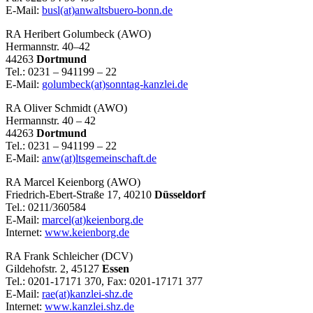
E-Mail:
busl(at)anwaltsbuero-bonn.de
RA Heribert Golumbeck (AWO)
Hermannstr. 40–42
44263
Dortmund
Tel.: 0231 – 941199 – 22
E-Mail:
golumbeck(at)sonntag-kanzlei.de
RA Oliver Schmidt (AWO)
Hermannstr. 40 – 42
44263
Dortmund
Tel.: 0231 – 941199 – 22
E-Mail:
anw(at)ltsgemeinschaft.de
RA Marcel Keienborg (AWO)
Friedrich-Ebert-Straße 17, 40210
Düsseldorf
Tel.: 0211/360584
E-Mail:
marcel(at)keienborg.de
Internet:
www.keienborg.de
RA Frank Schleicher (DCV)
Gildehofstr. 2, 45127
Essen
Tel.: 0201-17171 370, Fax: 0201-17171 377
E-Mail:
rae(at)kanzlei-shz.de
Internet:
www.kanzlei.shz.de