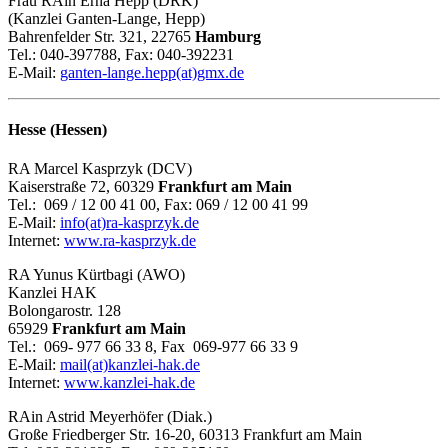
Frau RAin Erna Hepp (DRK)
(Kanzlei Ganten-Lange, Hepp)
Bahrenfelder Str. 321, 22765
Hamburg
Tel.: 040-397788, Fax: 040-392231
E-Mail:
ganten-lange.hepp(at)gmx.de
Hesse (Hessen)
RA Marcel Kasprzyk (DCV)
Kaiserstraße 72, 60329
Frankfurt am Main
Tel.: 069 / 12 00 41 00, Fax: 069 / 12 00 41 99
E-Mail:
info(at)ra-kasprzyk.de
Internet:
www.ra-kasprzyk.de
RA Yunus Kürtbagi (AWO)
Kanzlei HAK
Bolongarostr. 128
65929
Frankfurt am Main
Tel.: 069- 977 66 33 8, Fax 069-977 66 33 9
E-Mail:
mail(at)kanzlei-hak.de
Internet:
www.kanzlei-hak.de
RAin Astrid Meyerhöfer (Diak.)
Große Friedberger Str. 16-20, 60313 Frankfurt am Main