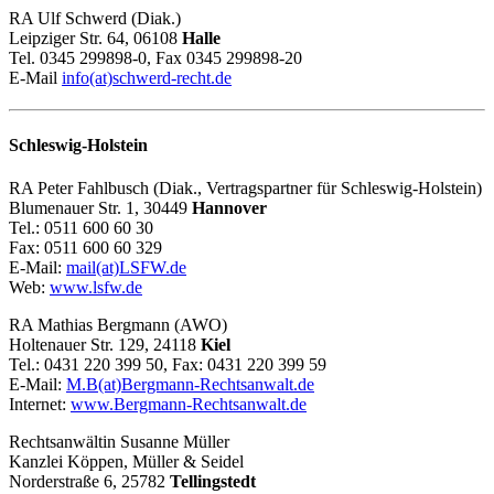
RA Ulf Schwerd (Diak.)
Leipziger Str. 64, 06108
Halle
Tel. 0345 299898-0, Fax 0345 299898-20
E-Mail
info(at)schwerd-recht.de
Schleswig-Holstein
RA Peter Fahlbusch (Diak., Vertragspartner für Schleswig-Holstein)
Blumenauer Str. 1, 30449
Hannover
Tel.: 0511 600 60 30
Fax: 0511 600 60 329
E-Mail:
mail(at)LSFW.de
Web:
www.lsfw.de
RA Mathias Bergmann (AWO)
Holtenauer Str. 129, 24118
Kiel
Tel.: 0431 220 399 50, Fax: 0431 220 399 59
E-Mail:
M.B(at)Bergmann-Rechtsanwalt.de
Internet:
www.Bergmann-Rechtsanwalt.de
Rechtsanwältin Susanne Müller
Kanzlei Köppen, Müller & Seidel
Norderstraße 6, 25782
Tellingstedt