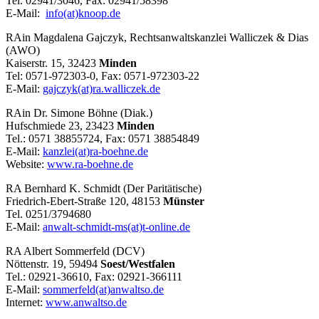
Tel. 02941/3046, Fax: 02941/58398
E-Mail:
info(at)knoop.de
RAin Magdalena Gajczyk, Rechtsanwaltskanzlei Walliczek & Dias
(AWO)
Kaiserstr. 15, 32423
Minden
Tel: 0571-972303-0, Fax: 0571-972303-22
E-Mail:
gajczyk(at)ra.walliczek.de
RAin Dr. Simone Böhne (Diak.)
Hufschmiede 23, 23423
Minden
Tel.: 0571 38855724, Fax: 0571 38854849
E-Mail:
kanzlei(at)ra-boehne.de
Website:
www.ra-boehne.de
RA Bernhard K. Schmidt (Der Paritätische)
Friedrich-Ebert-Straße 120, 48153
Münster
Tel. 0251/3794680
E-Mail:
anwalt-schmidt-ms(at)t-online.de
RA Albert Sommerfeld (DCV)
Nöttenstr. 19, 59494
Soest/Westfalen
Tel.: 02921-36610, Fax: 02921-366111
E-Mail:
sommerfeld(at)anwaltso.de
Internet:
www.anwaltso.de