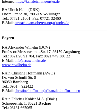
Internet:
https://kanzleiammuenster.de
RA Ulrich Hahn (DRK)
Obere Straße 30, 78050
VS-Villingen
Tel.: 07721-21061, Fax: 07721-32460
E-Mail:
anwaelte-am-oberen-tor(at)raphs.de
Bayern
RA Alexander Wilhelm (DCV)
Professor-Messerschmitt-Str. 17, 86159
Augsburg
Tel.: 0821/20 91 704, Fax: 0821/449 386 22
E-Mail:
info(at)rawilhelm.de
www.rawilhelm.de
RAin Christine Hoffmann (AWO)
Dr.-von-Schmitt-Str. 8
96050
Bamberg
Tel.: 0951 – 922422
E-Mail:
christine.hoffmann(at)kanzlei-hoffmann.eu
RAin Felicitas Kohler M.A. (Diak.)
Schroppenstr. 1, 85221
Dachau
Tel.: 08131 665065