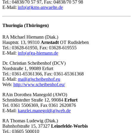
Tel.: 04838/70 57 97, Fax: 04838/70 57 98
E-Mail:
info(at)kms-anwaelte.de
Thuringia (Thüringen)
RA Michael Hiemann (Diak.)
Hauptstr. 13, 99310
Arnstadt
OT Rudisleben
Tel.: 03628-61950, Fax: 03628-619555
E-Mail:
info(at)ra-hiemann.de
Dr. Christian Scheibenhof (DCV)
Nordstraße 1, 99089 Erfurt
Tel.: 0361-65361366, Fax: 0361-65361368
E-Mail:
mail(at)scheibenhof.eu
Web:
http://www.scheibenhof.eu/
RAin Dorothea Manegold (AWO)
Schmidtstedter Straße 12, 99084
Erfurt
Tel. 0361 5506369, Fax 0361 2620876
E-Mail:
kanzlei.manegold(at)web.de
RA Thomas Ludewig (Diak.)
Bahnhofstraße 15, 37327
Leinefelde-Worbis
Tel.: 03605 500010