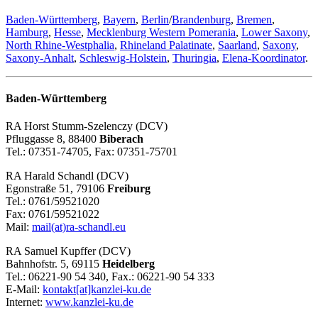
Baden-Württemberg
,
Bayern
,
Berlin
/
Brandenburg
,
Bremen
,
Hamburg
,
Hesse
,
Mecklenburg Western Pomerania
,
Lower Saxony
,
North Rhine-Westphalia
,
Rhineland Palatinate
,
Saarland
,
Saxony
,
Saxony-Anhalt
,
Schleswig-Holstein
,
Thuringia
,
Elena-Koordinator
.
Baden-Württemberg
RA Horst Stumm-Szelenczy (DCV)
Pfluggasse 8, 88400
Biberach
Tel.: 07351-74705, Fax: 07351-75701
RA Harald Schandl (DCV)
Egonstraße 51, 79106
Freiburg
Tel.: 0761/59521020
Fax: 0761/59521022
Mail:
mail(at)ra-schandl.eu
RA Samuel Kupffer (DCV)
Bahnhofstr. 5, 69115
Heidelberg
Tel.: 06221-90 54 340, Fax.: 06221-90 54 333
E-Mail:
kontakt[at]kanzlei-ku.de
Internet:
www.kanzlei-ku.de