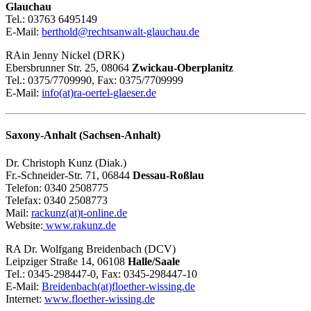
Glauchau
Tel.: 03763 6495149
E-Mail:
berthold@rechtsanwalt-glauchau.de
RAin Jenny Nickel (DRK)
Ebersbrunner Str. 25, 08064
Zwickau-Oberplanitz
Tel.: 0375/7709990, Fax: 0375/7709999
E-Mail:
info(at)ra-oertel-glaeser.de
Saxony-Anhalt (Sachsen-Anhalt)
Dr. Christoph Kunz (Diak.)
Fr.-Schneider-Str. 71, 06844
Dessau-Roßlau
Telefon: 0340 2508775
Telefax: 0340 2508773
Mail:
rackunz(at)t-online.de
Website:
www.rakunz.de
RA Dr. Wolfgang Breidenbach (DCV)
Leipziger Straße 14, 06108
Halle/Saale
Tel.: 0345-298447-0, Fax: 0345-298447-10
E-Mail:
Breidenbach(at)floether-wissing.de
Internet:
www.floether-wissing.de