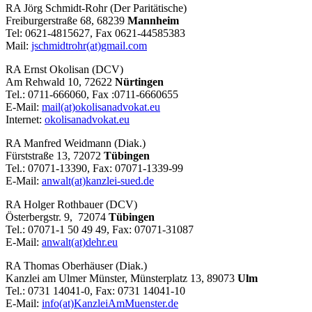
RA Jörg Schmidt-Rohr (Der Paritätische)
Freiburgerstraße 68, 68239
Mannheim
Tel: 0621-4815627, Fax 0621-44585383
Mail:
jschmidtrohr(at)gmail.com
RA Ernst Okolisan (DCV)
Am Rehwald 10, 72622
Nürtingen
Tel.: 0711-666060, Fax :0711-6660655
E-Mail:
mail(at)okolisanadvokat.eu
Internet:
okolisanadvokat.eu
RA Manfred Weidmann (Diak.)
Fürststraße 13, 72072
Tübingen
Tel.: 07071-13390, Fax: 07071-1339-99
E-Mail:
anwalt(at)kanzlei-sued.de
RA Holger Rothbauer (DCV)
Österbergstr. 9, 72074
Tübingen
Tel.: 07071-1 50 49 49, Fax: 07071-31087
E-Mail:
anwalt(at)dehr.eu
RA Thomas Oberhäuser (Diak.)
Kanzlei am Ulmer Münster, Münsterplatz 13, 89073
Ulm
Tel.: 0731 14041-0, Fax: 0731 14041-10
E-Mail:
info(at)KanzleiAmMuenster.de