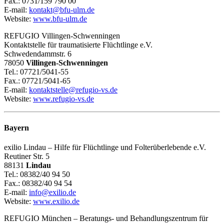
Fax.: 0731/159 790 00
E-mail:
kontakt@bfu-ulm.de
Website:
www.bfu-ulm.de
REFUGIO Villingen-Schwenningen
Kontaktstelle für traumatisierte Flüchtlinge e.V.
Schwedendammstr. 6
78050
Villingen-Schwenningen
Tel.: 07721/5041-55
Fax.: 07721/5041-65
E-mail:
kontaktstelle@refugio-vs.de
Website:
www.refugio-vs.de
Bayern
exilio Lindau – Hilfe für Flüchtlinge und Folterüberlebende e.V.
Reutiner Str. 5
88131
Lindau
Tel.: 08382/40 94 50
Fax.: 08382/40 94 54
E-mail:
info@exilio.de
Website:
www.exilio.de
REFUGIO München – Beratungs- und Behandlungszentrum für