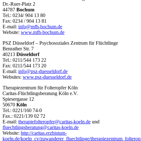
Dr.-Ruer-Platz 2
44787
Bochum
Tel.: 0234/ 904 13 80
Fax: 0234 / 904 13 81
E-mail:
info@mfh-bochum.de
Website:
www.mfh-bochum.de
PSZ Düsseldorf – Psychosoziales Zentrum für Flüchtlinge
Benrather Str. 7
40213
Düsseldorf
Tel.: 0211/544 173 22
Fax: 0211/544 173 20
E-mail:
info@psz-duesseldorf.de
Websites:
www.psz-duesseldorf.de
Therapiezentrum für Folteropfer Köln
Caritas-Flüchtlingsberatung Köln e.V.
Spiesergasse 12
50670
Köln
Tel.: 0221/160 74-0
Fax.: 0221/139 02 72
E-mail:
therapiefolteropfer@caritas-koeln.de
und
fluechtlingsberatung@caritas-koeln.de
Website:
http://caritas.erzbistum-
koeln.de/koeln_cv/zuwanderer_fluechtlinge/therapiezentrum_folterop