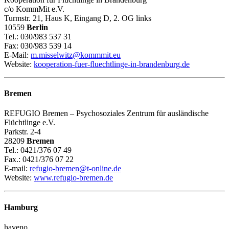
c/o KommMit e.V.
Turmstr. 21, Haus K, Eingang D, 2. OG links
10559
Berlin
Tel.: 030/983 537 31
Fax: 030/983 539 14
E-Mail:
m.misselwitz@kommmit.eu
Website:
kooperation-fuer-fluechtlinge-in-brandenburg.de
Bremen
REFUGIO Bremen – Psychosoziales Zentrum für ausländische
Flüchtlinge e.V.
Parkstr. 2-4
28209
Bremen
Tel.: 0421/376 07 49
Fax.: 0421/376 07 22
E-mail:
refugio-bremen@t-online.de
Website:
www.refugio-bremen.de
Hamburg
haveno