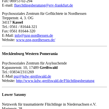
Fax: 069/53 02-294
E-mail:
fluechtlingsberatung@erv-frankfurt.de
Psychosoziales Zentrum für Geflüchtete in Nordhessen
Treppenstr. 4, 3. OG
34117
Kassel
Tel.: 0561 / 81644-321
Fax: 0561 81644-320
E-Mail:
info@pzg-nordhessen.de
Website:
www.pzg-nordhessen.de/
Mecklenburg Western Pomerania
Psychosoziales Zentrum für Asylsuchende
Kapaunenstr. 10, 17489
Greifswald
Tel.: 03834/2311269
E-Mail
psz@kdw-greifswald.de
Website:
http://www.kdw-greifswald.de/Flüchtlingsberatung
Lower Saxony
Netzwerk für traumatisierte Flüchtlinge in Niedersachsen e.V.
Marienstr. 28