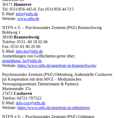
30171
Hannover
Tel. 0511/856 445-0, Fax 0511/856 44 515
E-Mail:
info@ntfn.de
Website:
www.ntfn.de
NTFN e.V. – Psychosoziales Zentrum (PSZ) Braunschweig
Bohlweg 1
38100
Braunschweig
Telefon: 0531- 60 18 02 06
Fax: 0531-61 80 26 00
E-Mail:
info-bs@ntfn.de
Anmeldungen von Geflüchteten gerne über:
anmeldung_bs@ntfn.de
Website:
https://www.ntfn.de/angebote-in-braunschweig/
Psychosoziales Zentrum (PSZ) Oldenburg, Außenstelle Cuxhaven
(in Kooperation mit dem MVZ – Medizinisches
Versorgungszentrum Timmermann & Partner):
Marienstraße 37a
27472
Cuxhaven
Telefon: 04721-707522
E-Mail:
info-cux@ntfn.de
Website:
https://www.ntfn.de/angebote-in-oldenburg/
NTFN e.V. – Psychosoziales Zentrum (PSZ) Göttingen