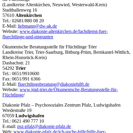
(Landkreise Altenkirchen, Neuwied, Westerwald-Kreis)
Stadthallenweg 16
57610
Altenkirchen
Tel.: 02681/880 08 20
E-Mail:
liebmann@dw-ak.de
Website:
www.diakonie-altenkirchen.de/fachdienst-fuer-
fluechtlinge-und-migranten
Ökumenische Beratungsstelle für Flüchtlinge Trier
Landkreise Trier, Trier-Saarburg, Bitburg-Prüm, Bernkastel-Wittlich,
Rhein-Hunsrück-Kreis)
Dasbachstr. 21
54292
Trier
Tel.: 0651/9910600
Fax: 0651/991 6366
E-Mail:
fluechtlingsberatung@diakoniehilft.de
Website:
www.jmd-trier.de/Ökumenische-Beratungsstelle-für-
Flüchtlinge
/
Diakonie Pfalz – Psychosoziales Zentrum Pfalz, Ludwigshafen
Wredestraße 19
67059
Ludwigshafen
Tel.: 0621 490 777 10
E-mail:
psz-pfalz@diakonie-pfalz.de
Web:
www.diakonie-pfalz.de/ich-suche-hilfe/hilfe-fuer-