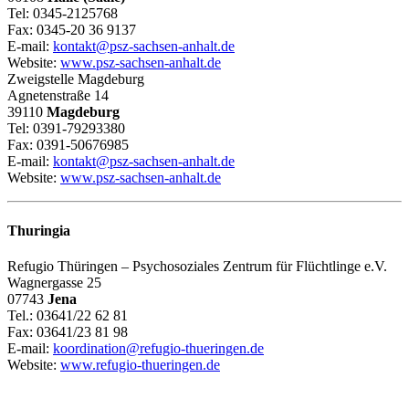
Tel: 0345-2125768
Fax: 0345-20 36 9137
E-mail:
kontakt@psz-sachsen-anhalt.de
Website:
www.psz-sachsen-anhalt.de
Zweigstelle Magdeburg
Agnetenstraße 14
39110
Magdeburg
Tel: 0391-79293380
Fax: 0391-50676985
E-mail:
kontakt@psz-sachsen-anhalt.de
Website:
www.psz-sachsen-anhalt.de
Thuringia
Refugio Thüringen – Psychosoziales Zentrum für Flüchtlinge e.V.
Wagnergasse 25
07743
Jena
Tel.: 03641/22 62 81
Fax: 03641/23 81 98
E-mail:
koordination@refugio-thueringen.de
Website:
www.refugio-thueringen.de