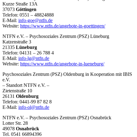
Kurze Straße 13A
37073
Göttingen
Telefon: 0551 – 48824888
E-Mail:
info-goe@ntfn.de
Website:
https://www.ntfn.de/angebote-in-goettingen/
NTFN e.V. – Psychosoziales Zentrum (PSZ) Lüneburg
Katzenstraße 3
21335
Lüneburg
Telefon: 04131 – 26 788 4
E-Mail:
info-lg@ntfn.de
Website:
https://www.ntfn.de/angebote-in-lueneburg/
Psychosoziales Zentrum (PSZ) Oldenburg in Kooperation mit IBIS
e.V.
– Standort NTFN e.V. –
Zietenstraße 10
26131
Oldenburg
Telefon: 0441-99 87 82 8
E-Mail:
info-ol@ntfn.de
NTFN e.V. – Psychosoziales Zentrum (PSZ) Osnabrück
Lotter Str. 28
49078
Osnabrück
Tel. 0541 66894396