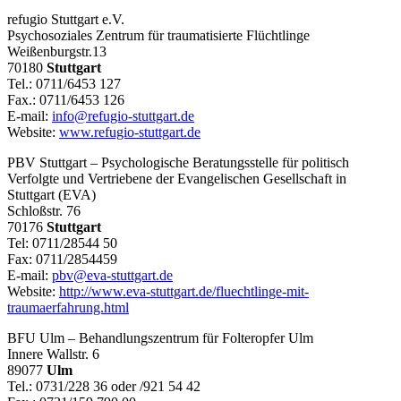
refugio Stuttgart e.V.
Psychosoziales Zentrum für traumatisierte Flüchtlinge
Weißenburgstr.13
70180
Stuttgart
Tel.: 0711/6453 127
Fax.: 0711/6453 126
E-mail:
info@refugio-stuttgart.de
Website:
www.refugio-stuttgart.de
PBV Stuttgart – Psychologische Beratungsstelle für politisch
Verfolgte und Vertriebene der Evangelischen Gesellschaft in
Stuttgart (EVA)
Schloßstr. 76
70176
Stuttgart
Tel: 0711/28544 50
Fax: 0711/2854459
E-mail:
pbv@eva-stuttgart.de
Website:
http://www.eva-stuttgart.de/fluechtlinge-mit-
traumaerfahrung.html
BFU Ulm – Behandlungszentrum für Folteropfer Ulm
Innere Wallstr. 6
89077
Ulm
Tel.: 0731/228 36 oder /921 54 42