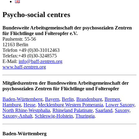
Psycho-social centres
Bundesweite Arbeitsgemeinschaft der psychosozialen Zentren
für Flüchtlinge und Folteropfer e.V.
Paulsenstr. 55-56
12163 Berlin
Telefon +49 (0)30-31012463
Telefax:+49 (0)30-3248575
E-Mail:
info@baff-zentren.org
www.baff-zentren.org
Mitgliedszentren der Bundesweiten Arbeitsgemeinschaft der
psychosozialen Zentren für Flüchtlinge und Folteropfer
Baden-Württemberg
,
Bayern
,
Berlin,
Brandenburg
,
Bremen
,
Hamburg
,
Hesse
,
Mecklenburg Western Pomerania
,
Lower Saxony
,
North Rhine-Westphalia
,
Rhineland Palatinate
,
Saarland
,
Saxony
,
Saxony-Anhalt
,
Schleswig-Holstein
,
Thuringia
.
Baden-Württemberg