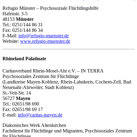
Refugio Münster – Psychosoziale Flüchtlingshilfe
Hafenstr. 3-5
48153
Münster
Tel.: 0251/144 86 31
Fax: 0251/144 86 34
E-Mail:
info@refugio-muenster.de
Website:
www.refugio-muenster.de
Rhineland Palatinate
Caritasverband Rhein-Mosel-Ahr e.V. – IN TERRA
Psychosoziales Zentrum für Flüchtlinge
(Landkreise Mayen-Koblenz, Rhein-Lahnkreis, Cochem-Zell, Bad
Neuenahr-Ahrweiler, Stadt Koblenz)
St.-Veit-Str. 14
56727
Mayen
Tel.: 02651/98 690
Fax: 02651/98 69 17
E-mail:
info@caritas-mayen.de
Diakonisches Werk Altenkirchen
Fachdienst für Flüchtlinge und Migranten, Psychosoziales Zentrum
für Flüchtlinge