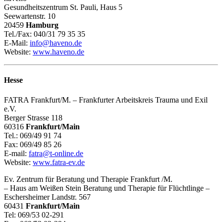
Gesundheitszentrum St. Pauli, Haus 5
Seewartenstr. 10
20459
Hamburg
Tel./Fax: 040/31 79 35 35
E-Mail:
info@haveno.de
Website:
www.haveno.de
Hesse
FATRA Frankfurt/M. – Frankfurter Arbeitskreis Trauma und Exil
e.V.
Berger Strasse 118
60316
Frankfurt/Main
Tel.: 069/49 91 74
Fax: 069/49 85 26
E-mail:
fatra@t-online.de
Website:
www.fatra-ev.de
Ev. Zentrum für Beratung und Therapie Frankfurt /M.
– Haus am Weißen Stein Beratung und Therapie für Flüchtlinge –
Eschersheimer Landstr. 567
60431
Frankfurt/Main
Tel: 069/53 02-291