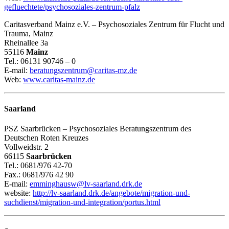
gefluechtete/psychosoziales-zentrum-pfalz
Caritasverband Mainz e.V. – Psychosoziales Zentrum für Flucht und
Trauma, Mainz
Rheinallee 3a
55116
Mainz
Tel.: 06131 90746 – 0
E-mail:
beratungszentrum@caritas-mz.de
Web:
www.caritas-mainz.de
Saarland
PSZ Saarbrücken – Psychosoziales Beratungszentrum des
Deutschen Roten Kreuzes
Vollweidstr. 2
66115
Saarbrücken
Tel.: 0681/976 42-70
Fax.: 0681/976 42 90
E-mail:
emminghausw@lv-saarland.drk.de
website:
http://lv-saarland.drk.de/angebote/migration-und-
suchdienst/migration-und-integration/portus.html