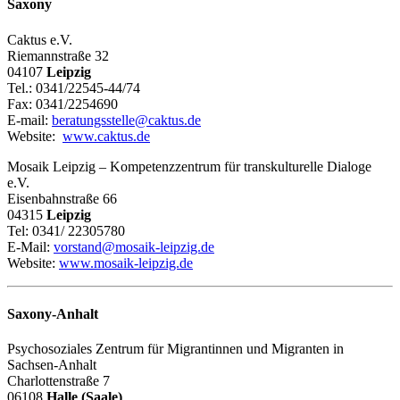
Saxony
Caktus e.V.
Riemannstraße 32
04107
Leipzig
Tel.: 0341/22545-44/74
Fax: 0341/2254690
E-mail:
beratungsstelle@caktus.de
Website:
www.caktus.de
Mosaik Leipzig – Kompetenzzentrum für transkulturelle Dialoge
e.V.
Eisenbahnstraße 66
04315
Leipzig
Tel: 0341/ 22305780
E-Mail:
vorstand@mosaik-leipzig.de
Website:
www.mosaik-leipzig.de
Saxony-Anhalt
Psychosoziales Zentrum für Migrantinnen und Migranten in
Sachsen-Anhalt
Charlottenstraße 7
06108
Halle (Saale)