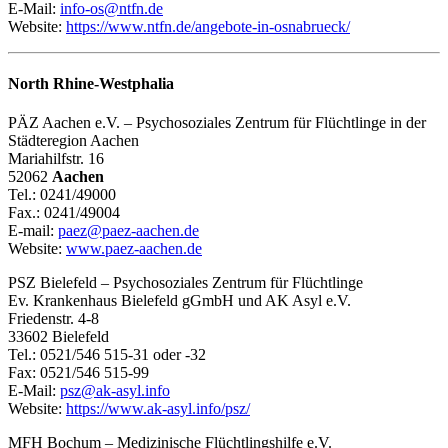
E-Mail:
info-os@ntfn.de
Website:
https://www.ntfn.de/angebote-in-osnabrueck/
North Rhine-Westphalia
PÄZ Aachen e.V. – Psychosoziales Zentrum für Flüchtlinge in der
Städteregion Aachen
Mariahilfstr. 16
52062
Aachen
Tel.: 0241/49000
Fax.: 0241/49004
E-mail:
paez@paez-aachen.de
Website:
www.paez-aachen.de
PSZ Bielefeld – Psychosoziales Zentrum für Flüchtlinge
Ev. Krankenhaus Bielefeld gGmbH und AK Asyl e.V.
Friedenstr. 4-8
33602 Bielefeld
Tel.: 0521/546 515-31 oder -32
Fax: 0521/546 515-99
E-Mail:
psz@ak-asyl.info
Website:
https://www.ak-asyl.info/psz/
MFH Bochum – Medizinische Flüchtlingshilfe e.V.