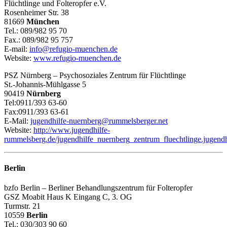
Flüchtlinge und Folteropfer e.V.
Rosenheimer Str. 38
81669
München
Tel.: 089/982 95 70
Fax.: 089/982 95 757
E-mail:
info@refugio-muenchen.de
Website:
www.refugio-muenchen.de
PSZ Nürnberg – Psychosoziales Zentrum für Flüchtlinge
St.-Johannis-Mühlgasse 5
90419
Nürnberg
Tel:0911/393 63-60
Fax:0911/393 63-61
E-Mail:
jugendhilfe-nuernberg@rummelsberger.net
Website:
http://www.jugendhilfe-
rummelsberg.de/jugendhilfe_nuernberg_zentrum_fluechtlinge.jugendh
Berlin
bzfo Berlin – Berliner Behandlungszentrum für Folteropfer
GSZ Moabit Haus K Eingang C, 3. OG
Turmstr. 21
10559
Berlin
Tel.: 030/303 90 60