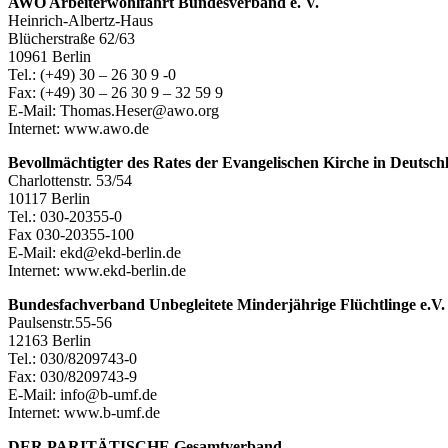
AWO Arbeiterwohlfahrt Bundesverband e. V.
Heinrich-Albertz-Haus
Blücherstraße 62/63
10961 Berlin
Tel.: (+49) 30 – 26 30 9 -0
Fax: (+49) 30 – 26 30 9 – 32 59 9
E-Mail: Thomas.Heser@awo.org
Internet: www.awo.de
Bevollmächtigter des Rates der Evangelischen Kirche in Deutsch
Charlottenstr. 53/54
10117 Berlin
Tel.: 030-20355-0
Fax 030-20355-100
E-Mail: ekd@ekd-berlin.de
Internet: www.ekd-berlin.de
Bundesfachverband Unbegleitete Minderjährige Flüchtlinge e.V.
Paulsenstr.55-56
12163 Berlin
Tel.: 030/8209743-0
Fax: 030/8209743-9
E-Mail: info@b-umf.de
Internet: www.b-umf.de
DER PARITÄTISCHE Gesamtverband