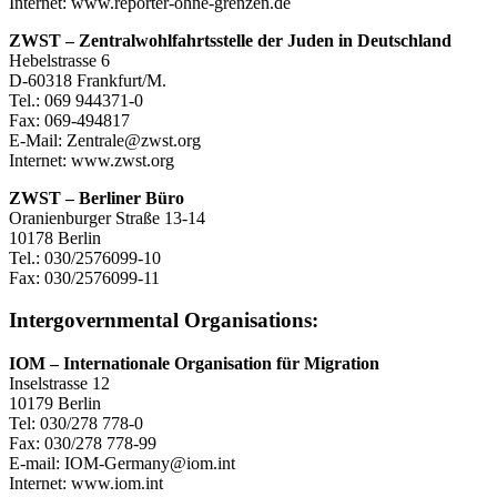
Internet: www.reporter-ohne-grenzen.de
ZWST – Zentralwohlfahrtsstelle der Juden in Deutschland
Hebelstrasse 6
D-60318 Frankfurt/M.
Tel.: 069 944371-0
Fax: 069-494817
E-Mail: Zentrale@zwst.org
Internet: www.zwst.org
ZWST – Berliner Büro
Oranienburger Straße 13-14
10178 Berlin
Tel.: 030/2576099-10
Fax: 030/2576099-11
Intergovernmental Organisations:
IOM – Internationale Organisation für Migration
Inselstrasse 12
10179 Berlin
Tel: 030/278 778-0
Fax: 030/278 778-99
E-mail: IOM-Germany@iom.int
Internet: www.iom.int