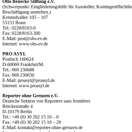
Otto Benecke Stiftung e.V.
(Schwerpunkt: Eingliederungshilfe für Aussiedler, Kontingentflüchtl
Beschäftigung anstreben.)
Kennedyallee 105 – 107
53153 Bonn
Tel.: 0228/8163-0
Fax: 0228/8163-300
E-Mail: post@obs-ev.de
Internet: www.obs-ev.de
PRO ASYL
Postfach 160624
D-60069 Frankfurt/M.
Tel.: 069 230688
Fax: 069 230650
E-Mail: proasyl@proasyl.de
Internet: www.proasyl.de
Reporter ohne Grenzen e.V.
Deutsche Sektion von Reporters sans frontières
Brückenstraße 4
D-10179 Berlin
Tel.: +49 (0) 30 202 15 10 – 0
Fax: +49 (0) 30 202 15 10 – 29
E-Mail: kontakt@reporter-ohne-grenzen.de